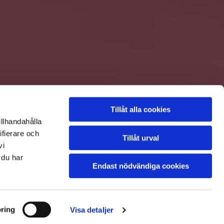
Tillåt alla cookies
illhandahålla
ifierare och
Tillåt urval
vi
 du har
Endast nödvändiga cookies
hCaptcha
ring
Visa detaljer