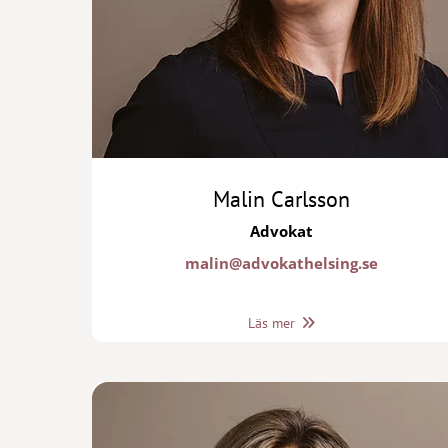
Malin Carlsson
Advokat
malin@advokathelsing.se
Läs mer