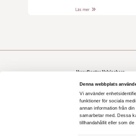
Läs mer
Huvudkontor Helsingborg
042-21 80 70
info@advokathelsing.se
Denna webbplats använde
Kullagatan 29
Vi använder enhetsidentifie
252 20 Helsingborg
funktioner för sociala medi
annan information från din
samarbetar med. Dessa kan
tillhandahållit eller som d