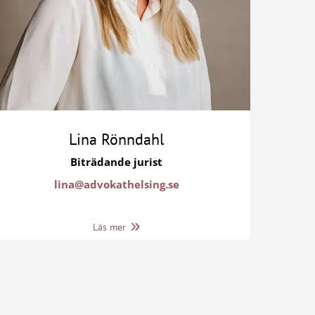
Lina Rönndahl
Biträdande jurist
lina@advokathelsing.se
Läs mer