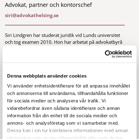
Advokat, partner och kontorschef
siri@advokathelsing.se
Siri Lindgren har studerat juridik vid Lunds universitet
och tog examen 2010. Hon har arbetat på advokatbyrå
sedan 2011 och blev medlem av Sveriges
advokatsamfund år 2014.
Siri Lindgren har stor erfarenhet av att företräda
föräldrar i vårdnadstvister och anlitas även som
Denna webbplats använder cookies
medlare i familjerättsliga ärenden. Siri arbetar också
med brottmål och är specialiserad på våld i nära
Vi använder enhetsidentifierare för att anpassa innehållet
relation och utsatta barn.
och annonserna till användarna, tillhandahålla funktioner
för sociala medier och analysera vår trafik. Vi
Siri är engagerad i samrådsgrupp för Barnahus
vidarebefordrar även sådana identifierare och annan
Helsingborg och har över 10 års erfarenhet av ideellt
information från din enhet till de sociala medier och
engagemang i kvinnojoursverksamhet.
annons- och analysföretag som vi samarbetar med.
Dessa kan i sin tur kombinera informationen med annan
Tillbaka till medarbetare
information som du har tillhandahållit eller som de har