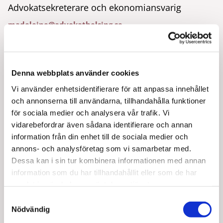
Advokatsekreterare och ekonomiansvarig
madeleine@advokathelsing.se
Madeleine har arbetat på olika advokatbyråer tidigare
och hon har arbetat tillsammans med delägarna i flera
Denna webbplats använder cookies
år. Hon är spindeln i nätet på advokatbyrån och sköter
också ekonomin.
Vi använder enhetsidentifierare för att anpassa innehållet
och annonserna till användarna, tillhandahålla funktioner
för sociala medier och analysera vår trafik. Vi
Tillbaka till medarbetare
vidarebefordrar även sådana identifierare och annan
information från din enhet till de sociala medier och
annons- och analysföretag som vi samarbetar med.
Dessa kan i sin tur kombinera informationen med annan
information som du har tillhandahållit eller som de har
samlat in när du har använt deras tjänster.
Samtyckesval
Nödvändig